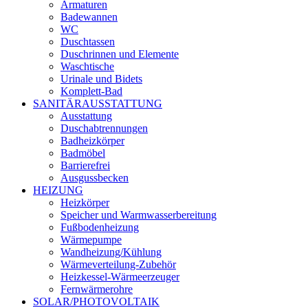
Armaturen
Badewannen
WC
Duschtassen
Duschrinnen und Elemente
Waschtische
Urinale und Bidets
Komplett-Bad
SANITÄRAUSSTATTUNG
Ausstattung
Duschabtrennungen
Badheizkörper
Badmöbel
Barrierefrei
Ausgussbecken
HEIZUNG
Heizkörper
Speicher und Warmwasserbereitung
Fußbodenheizung
Wärmepumpe
Wandheizung/Kühlung
Wärmeverteilung-Zubehör
Heizkessel-Wärmeerzeuger
Fernwärmerohre
SOLAR/PHOTOVOLTAIK