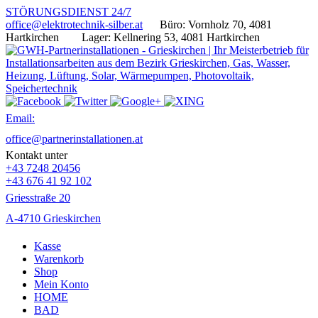
STÖRUNGSDIENST 24/7
office@elektrotechnik-silber.at
Büro: Vornholz 70, 4081
Hartkirchen
Lager: Kellnering 53, 4081 Hartkirchen
Email:
office@partnerinstallationen.at
Kontakt unter
+43 7248 20456
+43 676 41 92 102
Griesstraße 20
A-4710 Grieskirchen
Kasse
Warenkorb
Shop
Mein Konto
HOME
BAD