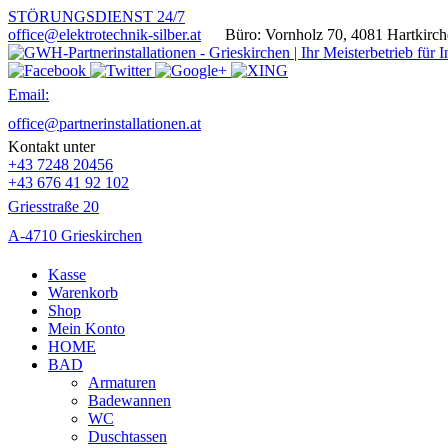
STÖRUNGSDIENST 24/7
office@elektrotechnik-silber.at
Büro: Vornholz 70, 4081 Hartk
Email:
office@partnerinstallationen.at
Kontakt unter
+43 7248 20456
+43 676 41 92 102
Griesstraße 20
A-4710 Grieskirchen
Kasse
Warenkorb
Shop
Mein Konto
HOME
BAD
Armaturen
Badewannen
WC
Duschtassen