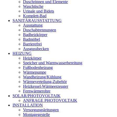
Duschrinnen und Elemente
Waschtische
Urinale und Bidets
Komplett-Bad
SANITÄRAUSSTATTUNG
Ausstattung
Duschabtrennungen
Badheizkörper
Badmöbel
Barrierefrei
Ausgussbecken
HEIZUNG
Heizkörper
Speicher und Warmwasserbereitung
Fußbodenheizung
Wärmepumpe
Wandheizung/Kühlung
Wärmeverteilung-Zubehör
Heizkessel-Wärmeerzeuger
Fernwärmerohre
SOLAR/PHOTOVOLTAIK
ANFRAGE PHOTOVOLTAIK
INSTALLATION
Versorgungsleitungen
Montagegestelle